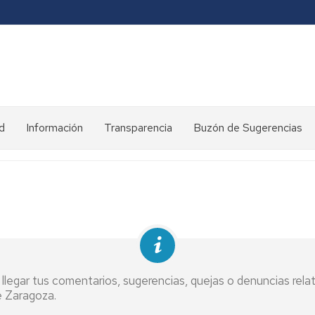
d
Información
Transparencia
Buzón de Sugerencias
Diseño
experimental
Enlaces
de
interés
Legislación
legar tus comentarios, sugerencias, quejas o denuncias relati
Comités
e Zaragoza.
de
Ética