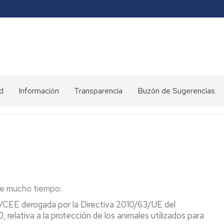
d
Información
Transparencia
Buzón de Sugerencias
Diseño
experimental
Enlaces
de
interés
Legislación
ce mucho tiempo:
Comités
/CEE derogada por la Directiva 2010/63/UE del
de
elativa a la protección de los animales utilizados para
Ética